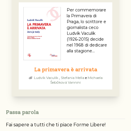
Per commemorare
la Primavera di
Praga, lo scrittore e
giornalista ceco
Ludvík Vaculík
(1926‑2015) decide
nel 1968 di dedicare
alla stagione...
La primavera è arrivata
di
Ludvík Vaculík
,
Stefania Mella
e
Michaela
Šebőková Vannini
Passa parola
Fai sapere a tutti che ti piace Forme Libere!